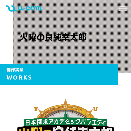
火曜の良純幸太郎
制作実績
WORKS